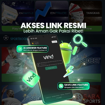
Play Now
Play Now
Play Now
NEW
SPORTBOOK