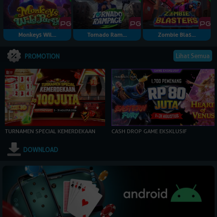
Monkeys Wil...
Tornado Ram...
Zombie Blas...
Lihat Semua
PROMOTION
TURNAMEN SPECIAL KEMERDEKAAN
CASH DROP GAME EKSKLUSIF
DOWNLOAD