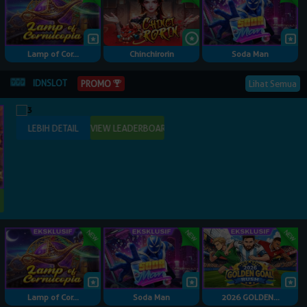
Lamp of Cor...
Chinchirorin
Soda Man
IDNSLOT
Lihat Semua
PROMO
Lamp of Cor...
Soda Man
2026 GOLDEN...