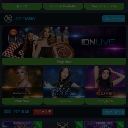
9 Putts
Bounce Roulette
Soccer Roulette
Lihat Semua
LIVE CASINO
Play Now
Play Now
Play Now
Play Now
POPULAR
Lihat Semua
PROMO