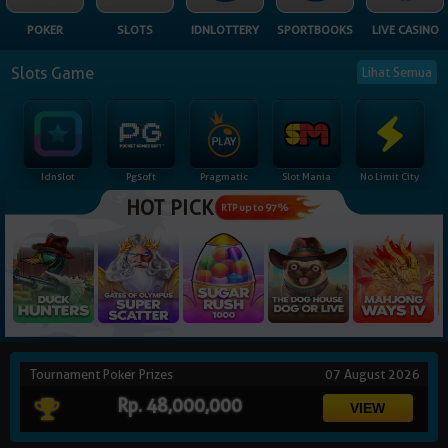
NEW
POKER
SLOTS
IDNLOTTERY
SPORTBOOKS
LIVE CASINO
TANGKAS
RTP
Slots Game
Lihat Semua
DEPOSIT
WITHDRAW
Idnslot
Pgsoft
Pragmatic
Slot Mania
No Limit City
PROMOSI
HOT PICK
RTP up to 97%
DOWNLOAD
REFERRAL
JACKPOT
Tournament Poker Prizes
07 August 2026
VIP MEMBER
Rp. 48,000,000
HUBUNGI KAMI